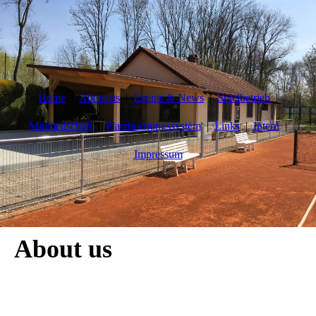
Home
About us
Events & News
Spielbetrieb
Mitgliedschaft
Platzbuchungssystem
Links
Intern
Impressum
About us