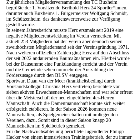
Zur jährlichen Mitgliederversammlung des TC Buxheim
begrüßte der 1. Vorsitzende Berthold Herz 24 Sportler*innen,
darunter auch Buxheims 1. Bürgermeister Wolfgang Schmidt,
im Schützenheim, das dankenswerterweise zur Verfügung
gestellt wurde.
In seinem Jahresbericht musste Herz erstmals seit 2019 eine
negative Mitgliederentwicklung im Verein vermerken. Mit
aktuell 253 Mitgliedern hat der Verein aber dennoch seinen
zweithöchsten Mitgliederstand seit der Vereinsgründung 1971.
Nach weiteren offiziellen Zahlen ging Herz auf den Abschluss
der seit 2022 andauernden Baumaßnahmen ein. Hierbei wurde
bei der Bausumme eine Punktlandung erreicht und der Verein
und die Gemeinde sehen nunmehr der Auszahlung der
Förderzusage durch den BLSV entgegen.
Sportwart Daan van der Meer (krankheitsbedingt durch
Vorstandskollegin Christina Herz vertreten) berichtete von
sieben aktiven Erwachsenen-Mannschaften und war sehr erfreut
über die Meisterschaft der neu eingeführten 4er-Herren
Mannschaft. Auch die Damenmannschaft konnte sich weiter
erfolgreich etablieren. In der Saison 2026 kommen neue
Mannschaften, als Spielgemeinschaften mit umliegenden
Vereinen, dazu. Somit sind in dieser Saison knapp 20
Mannschaften im Spielbetrieb gemeldet.
Für die Nachwuchsabteilung berichtete Jugendleiter Philipp
Hacker von einem intensivierten Trainingsbetrieb, der zu immer