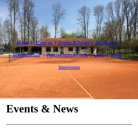
Home
About us
Events & News
Spielbetrieb
Mitgliedschaft
Platzbuchungssystem
Links
Intern
Impressum
Events & News